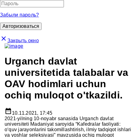
Забыли пароль?
close
Закрыть окно
Urganch davlat
universitetida talabalar va
OAV hodimlari uchun
ochiq muloqot o'tkazildi.
date_range
10.11.2021, 17:45
2021-yilning 10-noyabr sanasida Urganch davlat
universiteti Madaniyat saroyida “Kafedralar faoliyati:
o‘quv jarayonlarini takomillashtirish, ilmiy tadqiqot ishlari
va yoshlar seleksiyasi” mavzusida ochiq muloqot