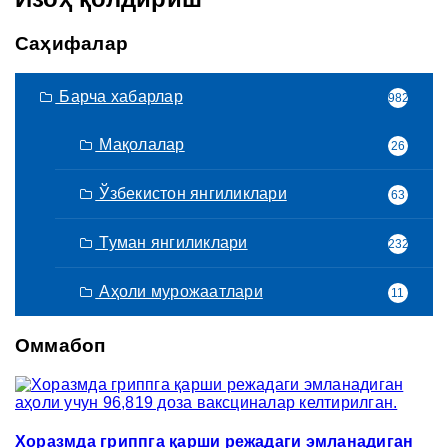
Саҳифалар
Барча хабарлар
982
Мақолалар
26
Ўзбекистон янгиликлари
63
Туман янгиликлари
232
Аҳоли мурожаатлари
11
Оммабоп
Хоразмда гриппга қарши режадаги эмланадиган