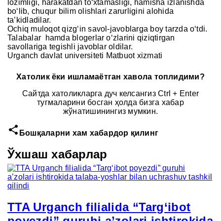
lozimligi, harakatdan to‘xtamasligi, hamisha izlanishda
bo‘lib, chuqur bilim olishlari zarurligini alohida
ta’kidladilar.
Ochiq muloqot qizg‘in savol-javoblarga boy tarzda o‘tdi.
Talabalar hamda blogerlar o‘zlarini qiziqtirgan
savollariga tegishli javoblar oldilar.
Urganch davlat universiteti Matbuot xizmati
Хатолик ёки ишламаётган хавола топлидими?
Сайтда хатоликларга дуч келсангиз Ctrl + Enter
тугмаларини босган ҳолда бизга хабар
жўнатишинингиз мумкин.
share
Бошқаларни хам хабардор қилинг
Ўхшаш хабарлар
TTA Urganch filialida “Targ‘ibot
poyezdi” guruhi a’zolari ishtirokida