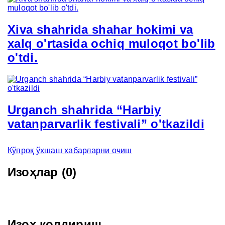
Xiva shahrida shahar hokimi va
xalq o'rtasida ochiq muloqot bo'lib
o'tdi.
Urganch shahrida “Harbiy
vatanparvarlik festivali” o'tkazildi
Кўпроқ ўхшаш хабарларни очиш
Изоҳлар (0)
Изоҳ қолдириш