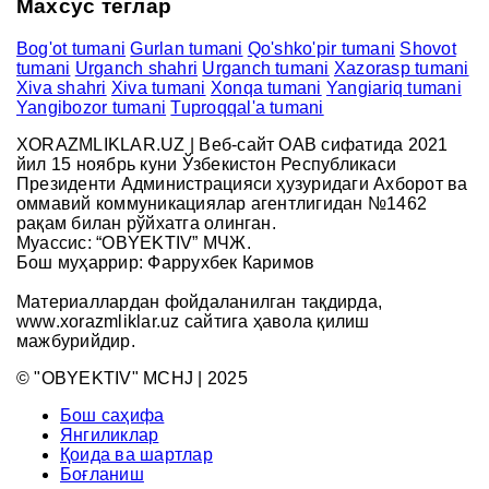
Махсус теглар
Bog'ot tumani
Gurlan tumani
Qo'shko'pir tumani
Shovot
tumani
Urganch shahri
Urganch tumani
Xazorasp tumani
Xiva shahri
Xiva tumani
Xonqa tumani
Yangiariq tumani
Yangibozor tumani
Tuproqqal'a tumani
XORAZMLIKLAR.UZ | Веб-сайт ОАВ сифатида 2021
йил 15 ноябрь куни Ўзбекистон Республикаси
Президенти Администрацияси ҳузуридаги Ахборот ва
оммавий коммуникациялар агентлигидан №1462
рақам билан рўйхатга олинган.
Муассис: “OBYEKTIV” МЧЖ.
Бош муҳаррир: Фаррухбек Каримов
Материаллардан фойдаланилган тақдирда,
www.xorazmliklar.uz сайтига ҳавола қилиш
мажбурийдир.
© "OBYEKTIV" MCHJ | 2025
Бош саҳифа
Янгиликлар
Қоида ва шартлар
Боғланиш