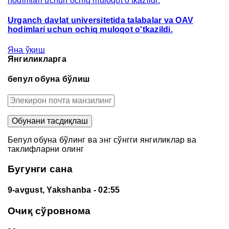
Urganch davlat universitetida talabalar va OAV
hodimlari uchun ochiq muloqot o'tkazildi.
Яна ўқиш
Янгиликларга
бепул обуна бўлиш
Бепул обуна бўлинг ва энг сўнгги янгиликлар ва
таклифларни олинг
Бугунги сана
9-avgust, Yakshanba
- 02:55
Очиқ сўровнома