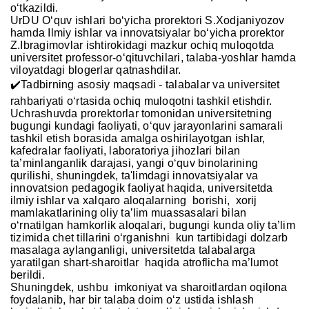
o‘tkazildi.
UrDU O‘quv ishlari bo‘yicha prorektori S.Xodjaniyozov
hamda Ilmiy ishlar va innovatsiyalar bo‘yicha prorektor
Z.Ibragimovlar ishtirokidagi mazkur ochiq muloqotda
universitet professor-o‘qituvchilari, talaba-yoshlar hamda
viloyatdagi blogerlar qatnashdilar.
✔️Tadbirning asosiy maqsadi - talabalar va universitet
rahbariyati o‘rtasida ochiq muloqotni tashkil etishdir.
Uchrashuvda prorektorlar tomonidan universitetning
bugungi kundagi faoliyati, o‘quv jarayonlarini samarali
tashkil etish borasida amalga oshirilayotgan ishlar,
kafedralar faoliyati, laboratoriya jihozlari bilan
ta’minlanganlik darajasi, yangi o‘quv binolarining
qurilishi, shuningdek, ta'limdagi innovatsiyalar va
innovatsion pedagogik faoliyat haqida, universitetda
ilmiy ishlar va xalqaro aloqalarning borishi, xorij
mamlakatlarining oliy taʼlim muassasalari bilan
o‘rnatilgan hamkorlik aloqalari, bugungi kunda oliy ta’lim
tizimida chet tillarini o‘rganishni kun tartibidagi dolzarb
masalaga aylanganligi, universitetda talabalarga
yaratilgan shart-sharoitlar haqida atroflicha ma’lumot
berildi.
Shuningdek, ushbu imkoniyat va sharoitlardan oqilona
foydalanib, har bir talaba doim o‘z ustida ishlash