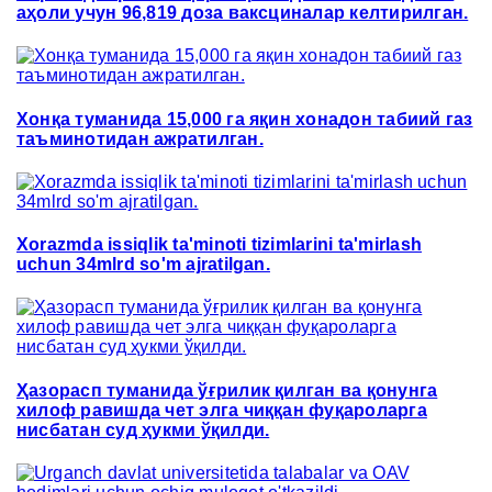
аҳоли учун 96,819 доза ваксциналар келтирилган.
Хонқа туманида 15,000 га яқин хонадон табиий газ
таъминотидан ажратилган.
Xorazmda issiqlik ta'minoti tizimlarini ta'mirlash
uchun 34mlrd so'm ajratilgan.
Ҳазорасп туманида ўғрилик қилган ва қонунга
хилоф равишда чет элга чиққан фуқароларга
нисбатан суд ҳукми ўқилди.