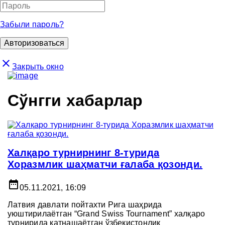
Забыли пароль?
close
Закрыть окно
Сўнгги хабарлар
Халқаро турнирнинг 8-турида
Хоразмлик шаҳматчи ғалаба қозонди.
date_range
05.11.2021, 16:09
Латвия давлати пойтахти Рига шаҳрида
уюштирилаётган “Grand Swiss Tournament” халқаро
турнирида қатнашаётган ўзбекистонлик