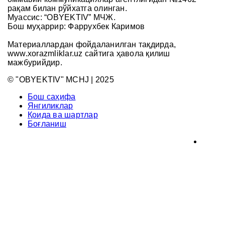
рақам билан рўйхатга олинган.
Муассис: “OBYEKTIV” МЧЖ.
Бош муҳаррир: Фаррухбек Каримов
Материаллардан фойдаланилган тақдирда,
www.xorazmliklar.uz сайтига ҳавола қилиш
мажбурийдир.
© "OBYEKTIV" MCHJ | 2025
Бош саҳифа
Янгиликлар
Қоида ва шартлар
Боғланиш