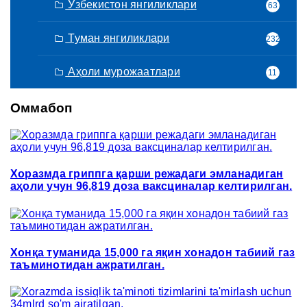
Ўзбекистон янгиликлари
63
Туман янгиликлари
232
Аҳоли мурожаатлари
11
Оммабоп
Хоразмда гриппга қарши режадаги эмланадиган
аҳоли учун 96,819 доза ваксциналар келтирилган.
Хонқа туманида 15,000 га яқин хонадон табиий газ
таъминотидан ажратилган.