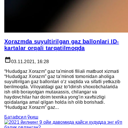
Xorazmda suyultirilgan gaz ballonlari ID-
kartalar orqali tarqatilmoqda
date_range
03.11.2021, 16:28
“Hududgaz Xorazm” gaz ta'minoti filiali matbuot xizmati
“Hududgaz Xorazm” gaz ta’minoti tomonidan aholiga
suyultirilgan gaz ballonlari o‘z vaqtida va sifatli yetkazib
berilmoqda. Viloyatdagi gaz to‘ldirish shoxobchalarida
ish olib borayotgan mutaxassis, chilangar va
haydovchilar har doim texnika yong’in xavfsizligi
qoidalariga amal qilgan holda ish olib borishadi.
“Hududgaz Xorazm” gaz...
Батафсил ўқиш