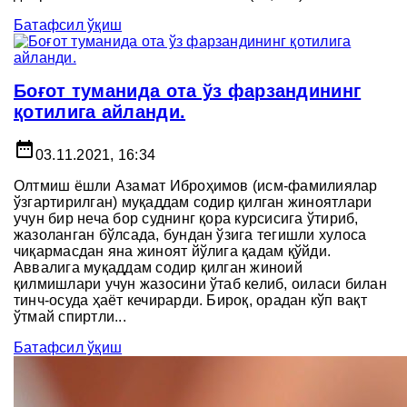
Батафсил ўқиш
Боғот туманида ота ўз фарзандининг
қотилига айланди.
date_range
03.11.2021, 16:34
Олтмиш ёшли Азамат Иброҳимов (исм-фамилиялар
ўзгартирилган) муқаддам содир қилган жиноятлари
учун бир неча бор суднинг қора курсисига ўтириб,
жазоланган бўлсада, бундан ўзига тегишли хулоса
чиқармасдан яна жиноят йўлига қадам қўйди.
Аввалига муқаддам содир қилган жиноий
қилмишлари учун жазосини ўтаб келиб, оиласи билан
тинч-осуда ҳаёт кечирарди. Бироқ, орадан кўп вақт
ўтмай спиртли...
Батафсил ўқиш