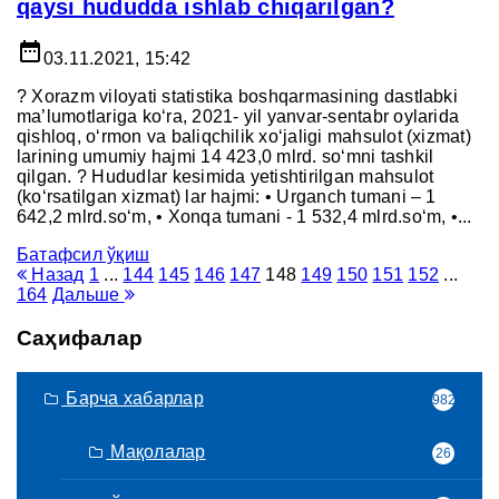
qaysi hududda ishlab chiqarilgan?
date_range
03.11.2021, 15:42
? Xorazm viloyati statistika boshqarmasining dastlabki
ma’lumotlariga ko‘ra, 2021- yil yanvar-sentabr oylarida
qishloq, o‘rmon va baliqchilik xo‘jaligi mahsulot (xizmat)
larining umumiy hajmi 14 423,0 mlrd. so‘mni tashkil
qilgan. ? Hududlar kesimida yetishtirilgan mahsulot
(ko‘rsatilgan xizmat) lar hajmi: • Urganch tumani – 1
642,2 mlrd.so‘m, • Xonqa tumani - 1 532,4 mlrd.so‘m, •...
Батафсил ўқиш
Назад
1
...
144
145
146
147
148
149
150
151
152
...
164
Дальше
Саҳифалар
Барча хабарлар
982
Мақолалар
26