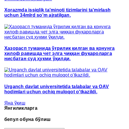
Xorazmda issiqlik ta'minoti tizimlarini ta'mirlash
uchun 34mlrd so'm ajratilgan.
Ҳазорасп туманида ўғрилик қилган ва қонунга
хилоф равишда чет элга чиққан фуқароларга
нисбатан суд ҳукми ўқилди.
Urganch davlat universitetida talabalar va OAV
hodimlari uchun ochiq muloqot o'tkazildi.
Яна ўқиш
Янгиликларга
бепул обуна бўлиш