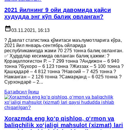
2021 йилнинг 9 ойи давомида қайси
ҳудудда энг кўп балиқ овланган?
date_range
03.11.2021, 16:13
? Давлат статистика қўмитаси маълумотларига кўра,
2021 йил январь-сентябрь ойларида
республикамизда жами 70 275 тонна балиқ овланган.
✅ Ҳудудлар кесимида овланган балиқ ҳажми: ?
Қорақалпоғистон Р. – 7 299 тонна ?Андижон – 6 940
тонна ?Бухоро – 6 123 тонна ?Жиззах – 5 100 тонна ?
Қашқадарё – 4 812 тонна ?Навоий – 7 425 тонна ?
Наманган – 2 126 тонна ?Самарқанд – 6 025 тонна ?
Сурхондарё – 2...
Батафсил ўқиш
Xorazmda eng ko‘p qishloq, o‘rmon va
baliqchilik xo‘jaligi mahsulot (xizmat) lari