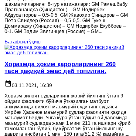
шахматчиларнинг 8-тур натижалари: GM Рамешбабу
Прагнанандха (Ҳиндистон) – GM Нодирбек
Абдусатторов – 0,5-0,5. GM Жавоҳир Синдоров – GM
Пётр Свидлер (Россия) – 0,5-0,5. GM Гукеш
Доммаражу (Ҳиндистон) – GM Нодирбек Ёқуббоев –
0-1. GM Вадим Звягинцев (Россия) – GM...
Батафсил ўқиш
Хоразмда ҳоким қарорларининг 260
таси ҳақиқий эмас деб топилган.
date_range
03.11.2021, 16:39
Хоразм вилоят судларининг жорий йилнинг ўтган 9
ойдаги фаолияти бўйича ўтказилган матбуот
анжуманида вилоят маъмурий судининг судьяси
Умрбек Ҳасанов маъмурий судлар фаолияти ҳақида
маълумот берди. Унга кўра ўтган тўққиз ой давомида
маъмурий судларда жами 1 минг 211 та ишлари кўриб
тамомланган бўлиб, бу кўрсатгич ўтган йилнинг шу
даврига нисбатан 1 минг 150 тага(51,2 %) камайган....