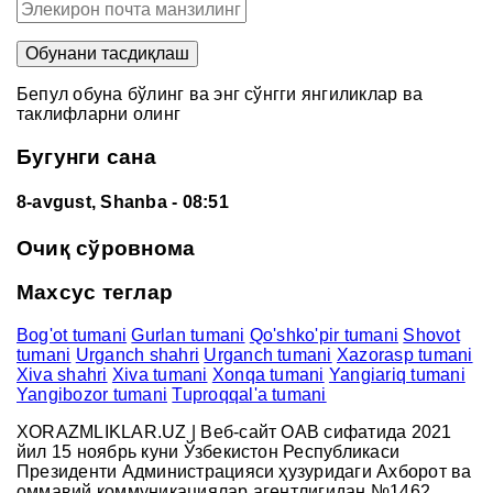
Бепул обуна бўлинг ва энг сўнгги янгиликлар ва
таклифларни олинг
Бугунги сана
8-avgust, Shanba
- 08:51
Очиқ сўровнома
Махсус теглар
Bog'ot tumani
Gurlan tumani
Qo'shko'pir tumani
Shovot
tumani
Urganch shahri
Urganch tumani
Xazorasp tumani
Xiva shahri
Xiva tumani
Xonqa tumani
Yangiariq tumani
Yangibozor tumani
Tuproqqal'a tumani
XORAZMLIKLAR.UZ | Веб-сайт ОАВ сифатида 2021
йил 15 ноябрь куни Ўзбекистон Республикаси
Президенти Администрацияси ҳузуридаги Ахборот ва
оммавий коммуникациялар агентлигидан №1462