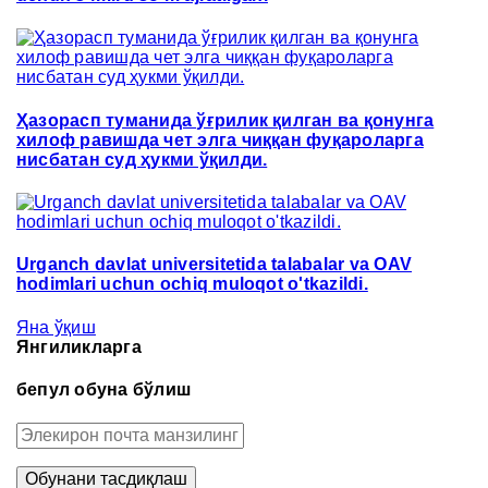
Ҳазорасп туманида ўғрилик қилган ва қонунга
хилоф равишда чет элга чиққан фуқароларга
нисбатан суд ҳукми ўқилди.
Urganch davlat universitetida talabalar va OAV
hodimlari uchun ochiq muloqot o'tkazildi.
Яна ўқиш
Янгиликларга
бепул обуна бўлиш