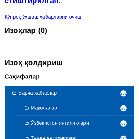
етиштирилган.
Кўпроқ ўхшаш хабарларни очиш
Изоҳлар (0)
Изоҳ қолдириш
Саҳифалар
Барча хабарлар
982
Мақолалар
26
Ўзбекистон янгиликлари
63
Туман янгиликлари
232