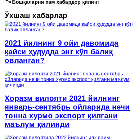
share
Бошқаларни хам хабардор қилинг
Ўхшаш хабарлар
2021 йилнинг 9 ойи давомида
қайси ҳудудда энг кўп балиқ
овланган?
Хоразм вилояти 2021 йилнинг
январь-сентябрь ойларида нечи
тонна хурмо экспорт қилгани
маълум қилинди