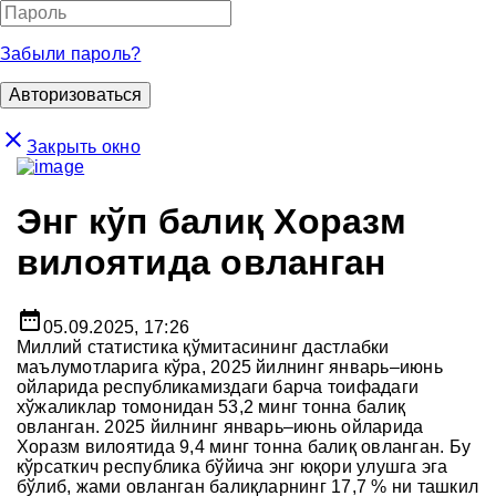
Забыли пароль?
close
Закрыть окно
Энг кўп балиқ Хоразм
вилоятида овланган
date_range
05.09.2025, 17:26
Миллий статистика қўмитасининг дастлабки
маълумотларига кўра, 2025 йилнинг январь–июнь
ойларида республикамиздаги барча тоифадаги
хўжаликлар томонидан 53,2 минг тонна балиқ
овланган. 2025 йилнинг январь–июнь ойларида
Хоразм вилоятида 9,4 минг тонна балиқ овланган. Бу
кўрсаткич республика бўйича энг юқори улушга эга
бўлиб, жами овланган балиқларнинг 17,7 % ни ташкил