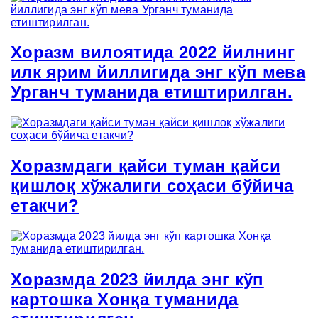
Хоразм вилоятида 2022 йилнинг
илк ярим йиллигида энг кўп мева
Урганч туманида етиштирилган.
Хоразмдаги қайси туман қайси
қишлоқ хўжалиги соҳаси бўйича
етакчи?
Хоразмда 2023 йилда энг кўп
картошка Хонқа туманида