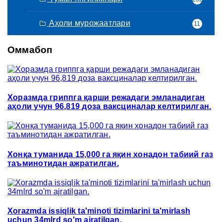
Аҳоли мурожаатлари
11
Оммабоп
Хоразмда гриппга қарши режадаги эмланадиган
аҳоли учун 96,819 доза ваксциналар келтирилган.
Хонқа туманида 15,000 га яқин хонадон табиий газ
таъминотидан ажратилган.
Xorazmda issiqlik ta'minoti tizimlarini ta'mirlash
uchun 34mlrd so'm ajratilgan.