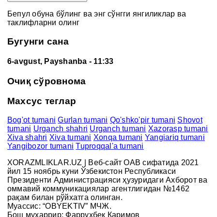
Бепул обуна бўлинг ва энг сўнгги янгиликлар ва
таклифларни олинг
Бугунги сана
6-avgust, Payshanba
- 11:33
Очиқ сўровнома
Махсус теглар
Bog'ot tumani
Gurlan tumani
Qo'shko'pir tumani
Shovot
tumani
Urganch shahri
Urganch tumani
Xazorasp tumani
Xiva shahri
Xiva tumani
Xonqa tumani
Yangiariq tumani
Yangibozor tumani
Tuproqqal'a tumani
XORAZMLIKLAR.UZ | Веб-сайт ОАВ сифатида 2021
йил 15 ноябрь куни Ўзбекистон Республикаси
Президенти Администрацияси ҳузуридаги Ахборот ва
оммавий коммуникациялар агентлигидан №1462
рақам билан рўйхатга олинган.
Муассис: “OBYEKTIV” МЧЖ.
Бош муҳаррир: Фаррухбек Каримов