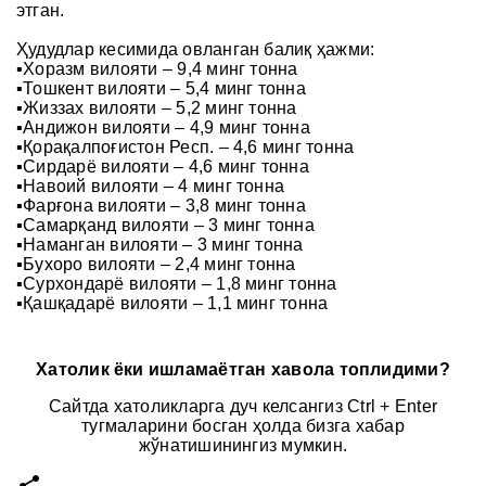
этган.
Ҳудудлар кесимида овланган балиқ ҳажми:
▪️Хоразм вилояти – 9,4 минг тонна
▪️Тошкент вилояти – 5,4 минг тонна
▪️Жиззах вилояти – 5,2 минг тонна
▪️Андижон вилояти – 4,9 минг тонна
▪️Қорақалпоғистон Респ. – 4,6 минг тонна
▪️Сирдарё вилояти – 4,6 минг тонна
▪️Навоий вилояти – 4 минг тонна
▪️Фарғона вилояти – 3,8 минг тонна
▪️Самарқанд вилояти – 3 минг тонна
▪️Наманган вилояти – 3 минг тонна
▪️Бухоро вилояти – 2,4 минг тонна
▪️Сурхондарё вилояти – 1,8 минг тонна
▪️Қашқадарё вилояти – 1,1 минг тонна
Хатолик ёки ишламаётган хавола топлидими?
Сайтда хатоликларга дуч келсангиз Ctrl + Enter
тугмаларини босган ҳолда бизга хабар
жўнатишинингиз мумкин.