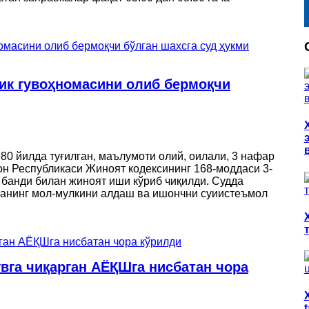
ик гувоҳномасини олиб бермоқчи
0 йилда туғилган, маълумоти олий, оилали, 3 нафар
он Республикаси Жиноят кодексининг 168-моддаси 3-
” банди билан жиноят иши кўриб чиқилди. Судда
ганинг мол-мулкини алдаш ва ишончни суиистеъмол
вга чиқарган АЁҚШга нисбатан чора
X