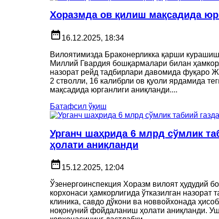
Хоразмда ов қилиш мақсадида юрг
date_range
16.12.2025, 18:34
Вилоятимизда Браконерликка қарши курашиш 
Миллий Гвардия бошқармалари билан ҳамкорл
назорат рейд тадбирлари давомида фуқаро Ж
2 стволли, 16 калибрли ов қуоли ярдамида т
мақсадида юрганлиги аниқланди....
Батафсил ўқиш
Урганч шаҳрида 6 млрд сўмлик т
ҳолати аниқланди
date_range
15.12.2025, 12:04
Ўзенергоинспекция Хоразм вилоят ҳудудий бо
корхонаси ҳамкорлигида ўтказилган назорат 
клиника, савдо дўкони ва новвойхонада ҳисоб
ноқонуний фойдаланиш ҳолати аниқланди. Уш