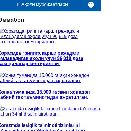
Аҳоли мурожаатлари
11
Оммабоп
Хоразмда гриппга қарши режадаги
эмланадиган аҳоли учун 96,819 доза
ваксциналар келтирилган.
Хонқа туманида 15,000 га яқин хонадон
табиий газ таъминотидан ажратилган.
orazmda issiqlik ta'minoti tizimlarini
ta'mirlash uchun 34mlrd so'm ajratilgan.