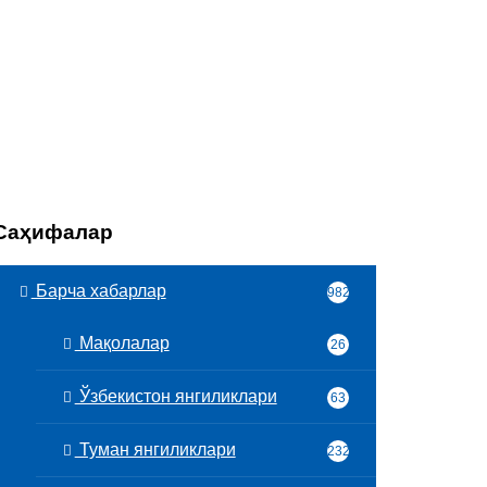
Саҳифалар
Барча хабарлар
982
Мақолалар
26
Ўзбекистон янгиликлари
63
Туман янгиликлари
232