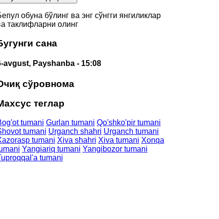
Бепул обуна бўлинг ва энг сўнгги янгиликлар
ва таклифларни олинг
Бугунги сана
6-avgust, Payshanba
- 15:08
Очиқ сўровнома
Махсус теглар
Bog'ot tumani
Gurlan tumani
Qo'shko'pir tumani
Shovot tumani
Urganch shahri
Urganch tumani
Xazorasp tumani
Xiva shahri
Xiva tumani
Xonqa
tumani
Yangiariq tumani
Yangibozor tumani
Tuproqqal'a tumani