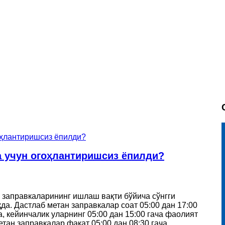
а учун огоҳлантиришсиз ёпилди?
 заправкаларининг ишлаш вақти бўйича сўнгги
да. Дастлаб метан заправкалар соат 05:00 дан 17:00
 кейинчалик уларнинг 05:00 дан 15:00 гача фаолият
тан заправкалар фақат 05:00 дан 08:30 гача