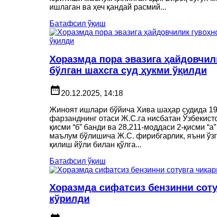
ишлаган ва ҳеч қандай расмий...
Батафсил ўқиш
Хоразмда пора эвазига ҳайдовчил
бўлган шахсга суд ҳукми ўқилди
date_range
20.12.2025, 14:18
Жиноят ишлари бўйича Хива шаҳар судида 198
фарзанднинг отаси Ж.С.га нисбатан Ўзбекист
қисми “б” банди ва 28,211-моддаси 2-қисми “а
маълум бўлишича Ж.С. фирибгарлик, яъни ўз
қилиш йўли билан қўлга...
Батафсил ўқиш
Хоразмда сифатсиз бензинни соту
кўрилди