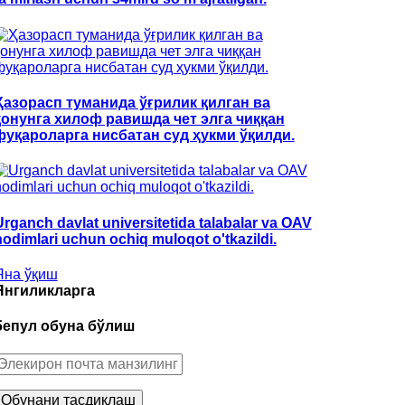
Ҳазорасп туманида ўғрилик қилган ва
қонунга хилоф равишда чет элга чиққан
фуқароларга нисбатан суд ҳукми ўқилди.
Urganch davlat universitetida talabalar va OAV
hodimlari uchun ochiq muloqot o'tkazildi.
Яна ўқиш
Янгиликларга
бепул обуна бўлиш