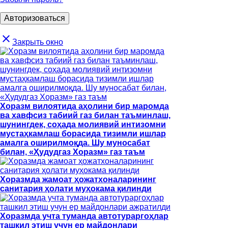
close
Закрыть окно
Хоразм вилоятида аҳолини бир маромда
ва хавфсиз табиий газ билан таъминлаш,
шунингдек, соҳада молиявий интизомни
мустаҳкамлаш борасида тизимли ишлар
амалга оширилмоқда. Шу муносабат
билан, «Ҳудудгаз Хоразм» газ таъм
Хоразмда жамоат ҳожатхоналарининг
санитария ҳолати муҳокама қилинди
Хоразмда учта туманда автотураргоҳлар
ташкил этиш учун ер майдонлари