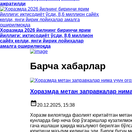
ажратилди
Хоразмда 2026 йилнинг биринчи ярим
йиллиги: иқтисодиёт ўсди, 8,6 миллион
сайёҳ келди, янги йирик лойиҳалар
амалга оширилмоқда
Барча хабарлар
Хоразмда метан заправкалар ним
date_range
20.12.2025, 15:38
Хоразм вилоятида фаолият юритаётган метан
кунларда бир неча бор ўзгаришлар кузатилмоқ
гача ишлаши ҳақида маълумот берилган бўлса,
юритиши маълум қилинган эди. Бироқ бугун ме