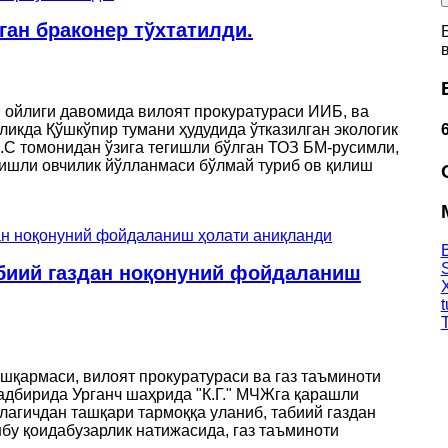
ан браконер тўхтатилди.
ойлиги давомида вилоят прокуратураси ИИБ, ва
икда Қўшкўпир тумани ҳудудида ўтказилган экологик
.С томонидан ўзига тегишли бўлган ТОЗ БМ-русимли,
егишли овчилик йўлланмаси бўлмай туриб ов қилиш
абиий газдан ноқонуний фойдаланиш
шқармаси, вилоят прокуратураси ва газ таъминоти
тадбирида Урганч шаҳрида "К.Г." МЧЖга қарашли
лагичдан ташқари тармоққа уланиб, табиий газдан
бу қоидабузарлик натижасида, газ таъминоти