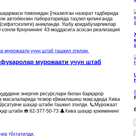
ошқармаси томонидан ўтказилган назорат тадбирида
ли автобензин лабораторияда таҳлил қилинганда
 (сифатсизлиги) аниқланди. Ушбу қоидабузарликлар
-сонли Қонунининг 43-моддасига асосан реализация
 фуқаролар мурожаати учун штаб
ҳудудини энергия ресурслари билан барқарор
ка масалаларида тезкор кўмаклашиш мақсадида Хива
ўрсатувчи шаҳар штаби ташкил этилди. 📞Мурожаат
ҳар штаби ☎️ 62-377-50-73 👤Хива шаҳар ҳокимининг