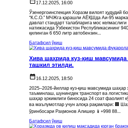
date_range
17.12.2025, 16:00
Ўзенергоинспекция Хоразм вилоят ҳудудий б
“К.С.О.” МЧЖга қарашли АЁҚШда Аи-95 марка
давлат стандарт талабларига мос келмаслиги
натижасида Ўзбекистон Республикасининг 940
қилинган 6 650 литр автобензин...
Батафсил ўқиш
Хива шаҳрида куз-қиш мавсумида
ташкил этилди.
date_range
16.12.2025, 18:50
2025–2026-йиллар куз-қиш мавсумида шаҳар 
таъминлаш, шунингдек транспорт ва логисти
шаҳар ҳокимлиги биносида 24 соат фаолият к
ва маълумотлар учун алоқа рақамлари: 🏢 Ша
ўринбосари Раҳмонов Алишер 📱+998 88...
Батафсил ўқиш