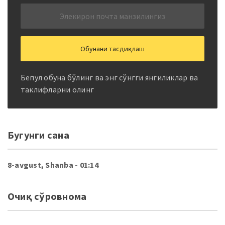
Бепул обуна бўлинг ва энг сўнгги янгиликлар ва
таклифларни олинг
Бугунги сана
8-avgust, Shanba
- 01:14
Очиқ сўровнома