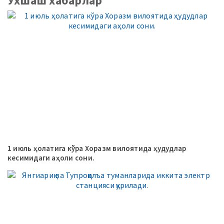
Ўхшаш хабарлар
1 июль ҳолатига кўра Хоразм вилоятида ҳудудлар
кесимидаги аҳоли сони.