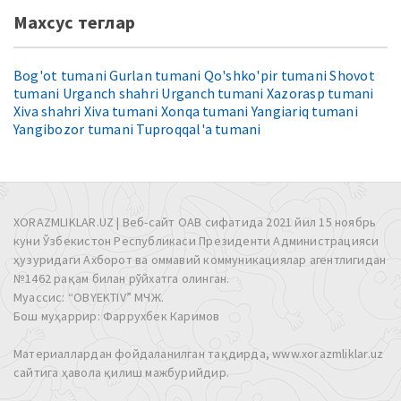
Махсус теглар
Bog'ot tumani
Gurlan tumani
Qo'shko'pir tumani
Shovot
tumani
Urganch shahri
Urganch tumani
Xazorasp tumani
Xiva shahri
Xiva tumani
Xonqa tumani
Yangiariq tumani
Yangibozor tumani
Tuproqqal'a tumani
XORAZMLIKLAR.UZ | Веб-сайт ОАВ сифатида 2021 йил 15 ноябрь
куни Ўзбекистон Республикаси Президенти Администрацияси
ҳузуридаги Ахборот ва оммавий коммуникациялар агентлигидан
№1462 рақам билан рўйхатга олинган.
Муассис: “OBYEKTIV” МЧЖ.
Бош муҳаррир: Фаррухбек Каримов
Материаллардан фойдаланилган тақдирда, www.xorazmliklar.uz
сайтига ҳавола қилиш мажбурийдир.