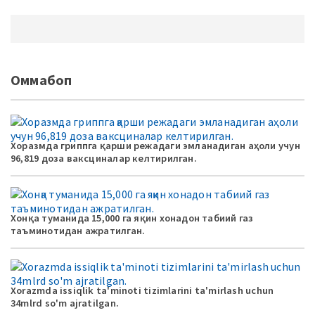
Оммабоп
Хоразмда гриппга қарши режадаги эмланадиган аҳоли учун
96,819 доза ваксциналар келтирилган.
Хонқа туманида 15,000 га яқин хонадон табиий газ
таъминотидан ажратилган.
Xorazmda issiqlik ta'minoti tizimlarini ta'mirlash uchun
34mlrd so'm ajratilgan.