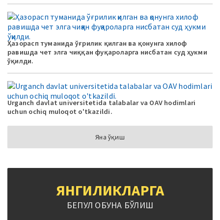
Ҳазорасп туманида ўғрилик қилган ва қонунга хилоф
равишда чет элга чиққан фуқароларга нисбатан суд ҳукми
ўқилди.
Urganch davlat universitetida talabalar va OAV hodimlari
uchun ochiq muloqot o'tkazildi.
Яна ўқиш
ЯНГИЛИКЛАРГА
БЕПУЛ ОБУНА БЎЛИШ