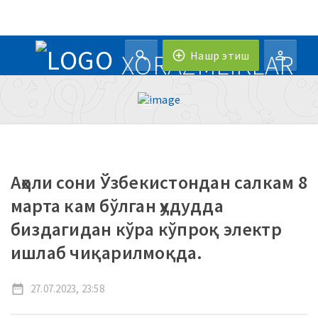
XORAZMLIKLAR
search
add_circle_outline
Нашр этиш
person_outline
menu
Аҳоли сони Ўзбекистондан салкам 8
марта кам бўлган ҳудудда
биздагидан кўра кўпроқ электр
ишлаб чиқарилмоқда.
date_range
27.07.2023, 23:58