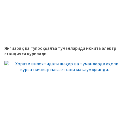
Янгиариқ ва Тупроққалъа туманларида иккита электр
станцияси қурилади.