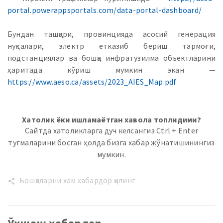
portal.powerappsportals.com/data-portal-dashboard/
Бундан ташқари, провинцияда асосий генерация
нуқталари, электр етказиб бериш тармоғи,
подстанциялар ва бошқа инфратузилма объектларини
ҳаритада кўриш мумкин экан —
https://www.aeso.ca/assets/2023_AIES_Map.pdf
Хатолик ёки ишламаётган хавола топлидими?
Сайтда хатоликларга дуч келсангиз Ctrl + Enter
тугмаларини босган ҳолда бизга хабар жўнатишинингиз
мумкин.
Бошқаларни хам хабардор қилинг
share