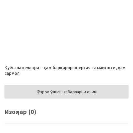
Қуёш панеллари – ҳам барқарор энергия таъминоти, ҳам
сармоя
Кўпроқ ўхшаш хабарларни очиш
Изоҳлар (0)