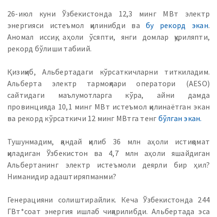
26-июл куни Ўзбекистонда 12,3 минг МВт электр
энергияси истеъмол қилинибди ва
бу рекорд экан
.
Аномал иссиқ, аҳоли ўсяпти, янги домлар қуриляпти,
рекорд бўлиши табиий.
Қизиқиб, Альбертадаги кўрсаткичларни титкиладим.
Альберта электр тармоқлари оператори (AESO)
сайтидаги маълумотларга кўра, айни дамда
провинцияда 10,1 минг МВт истеъмол қилинаётган экан
ва рекорд кўрсаткичи 12 минг МВтга тенг
бўлган экан.
Тушунмадим, қандай қилиб 36 млн аҳоли истиқомат
қиладиган Ўзбекистон ва 4,7 млн аҳоли яшайдиган
Альбертанинг электр истеъмоли деярли бир ҳил?
Ниманидир адаштиряпманми?
Генерацияни солиштирайлик. Кеча Ўзбекистонда 244
ГВт*соат энергия ишлаб чиқарилибди. Альбертада эса