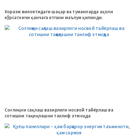
Хоразм вилоятидаги шаҳар ва туманларда аҳоли
кўрсаткичи қанчага етгани маълум қилинди.
Соғлиқни сақлаш вазирлиги носвой тайёрлаш ва
сотишни тақиқлашни таклиф этмоқда