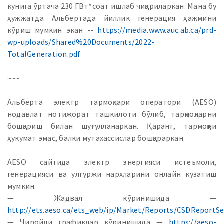
кунига ўртача 230 ГВт*соат ишлаб чиқариларкан. Мана бу
ҳужжатда Альбертада йиллик генерация ҳажмини
кўриш мумкин экан --
https://media.www.auc.ab.ca/prd-
wp-uploads/Shared%20Documents/2022-
TotalGeneration.pdf
~~~
Альберта электр тармоқлари оператори (AESO)
нодавлат нотижорат ташкилоти бўлиб, тарқмоқларни
бошқариш билан шуғулланаркан. Қаранг, тармоқни
ҳукумат эмас, балки мутахассислар бошқараркан.
AESO сайтида электр энергияси истеъмоли,
генерацияси ва улгуржи нархларини онлайн кузатиш
мумкин.
— Жадвал кўринишида —
http://ets.aeso.ca/ets_web/ip/Market/Reports/CSDReportSe
— Чиройли графиклар кўринишида —
https://aeso-