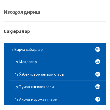
Изоҳ қолдириш
Саҳифалар
Барча хабарлар
982
Мақолалар
26
Ўзбекистон янгиликлари
63
Туман янгиликлари
232
Аҳоли мурожаатлари
11