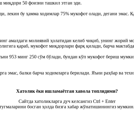
 миқдори 50 фоизни ташкил этган эди.
и, лекин бу ҳамма ходимлар 75% мукофот олади, дегани эмас. Қ
нг амалдаги молиявий ҳолатидан келиб чиқиб, унинг жорий мо
рлигига қараб, мукофот миқдорлари фарқ қилади, барча мактабд
и 953 минг 250 сўм бўлади, бундан кўп мукофот бериш мумкин
га эмас, балки барча ходимларга берилади. Яъни раҳбар ва техн
Хатолик ёки ишламаётган хавола топлидими?
Сайтда хатоликларга дуч келсангиз Ctrl + Enter
тугмаларини босган ҳолда бизга хабар жўнатишинингиз мумкин