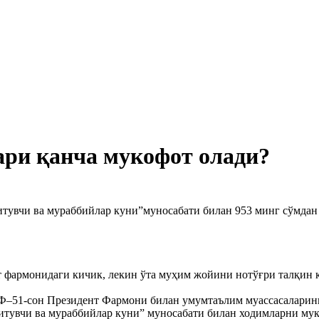
ари қанча мукофот олади?
итувчи ва мураббийлар куни”муносабати билан 953 минг сўмда
нт фармонидаги кичик, лекин ўта муҳим жойини нотўғри талқин 
 ПФ–51-сон Президент Фармони билан умумтаълим муассасалари
қитувчи ва мураббийлар куни” муносабати билан ходимларни му