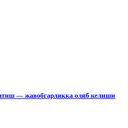
рқатиш — жавобгарликка олиб келиши