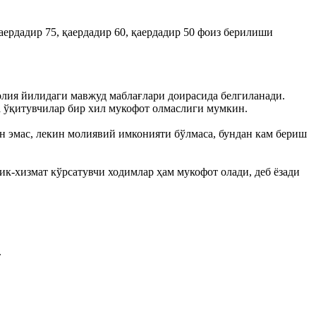
аердадир 75, қаердадир 60, қаердадир 50 фоиз берилиши
лия йилидаги мавжуд маблағлари доирасида белгиланади.
а ўқитувчилар бир хил мукофот олмаслиги мумкин.
 эмас, лекин молиявий имконияти бўлмаса, бундан кам бериш
ик-хизмат кўрсатувчи ходимлар ҳам мукофот олади, деб ёзади
.