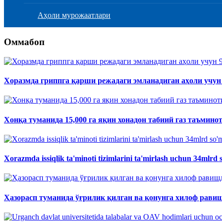
Аҳоли мурожаатлари
Оммабоп
Хоразмда гриппга қарши режадаги эмланадиган аҳоли учун 
Хонқа туманида 15,000 га яқин хонадон табиий газ таъмино
Xorazmda issiqlik ta'minoti tizimlarini ta'mirlash uchun 34mlrd s
Ҳазорасп туманида ўғрилик қилган ва қонунга хилоф равиш