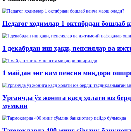
Педагог ходимлар 1 октябрдан бошлаб 
1 декабрдан иш ҳақи, пенсиялар ва иж
1 майдан энг кам пенсия миқдори оши
Урганчда ўз жонига қасд ҳолати юз бе
мумкин
Тармоқларда 400 минг сўмлик банкнотл