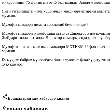
миқдорининг 75 фоизигача этиб белгиланди. Аввал мукофотлаш
Янги ўзгаришдаги -гача қўшимчаси максимал чегарани англатад
мумкин.
Мукофот миқдори нимага асосланиб белгиланади?
Мукофот миқдори мукофотлаш даврида Директор жамғармасини
Жайдари тилда айтганда, Директор жамғармасида қанча пул бо
Мукофотнинг энг максимал миқдори МҲТЕКМ 75 фоизигача, яън
мумкин.
Бу муҳим: байрам муносабати билан мукофот фақат ўқитувчилар
ҳуқуқшунос.
share
Бошқаларни хам хабардор қилинг
Ўхшаш хабарлар