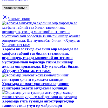
close
Закрыть окно
Хоразм вилоятида аҳолини бир маромда ва
хавфсиз табиий газ билан таъминлаш,
шунингдек, соҳада молиявий интизомни
мустаҳкамлаш борасида тизимли ишлар
амалга оширилмоқда. Шу муносабат билан,
«Ҳудудгаз Хоразм» газ таъм
Хоразмда жамоат ҳожатхоналарининг
санитария ҳолати муҳокама қилинди
Хоразмда учта туманда автотураргоҳлар
ташкил этиш учун ер майдонлари