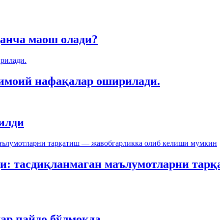
қанча маош олади?
тимоий нафақалар оширилади.
рилди
рди: тасдиқланмаган маълумотларни та
ар пайдо бўлмоқда