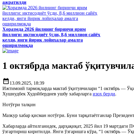
ажратилди
Хоразмда 2026 йилнинг биринчи ярим
йиллиги: иқтисодиёт ўсди, 8,6 миллион сайёҳ
келди, янги йирик лойиҳалар амалга
оширилмоқда
1 октябрда мактаб ўқитувчил
date_range
13.09.2025, 18:39
Ижтимоий тармоқларда мактаб ўқитувчилари “1 октябрь — Ўқ
Хушнудбек Худойбердиев ушбу хабарларга
изоҳ берди
.
Нотўғри талқин
Мазкур хабар қисман нотўғри. Буни тарқатаётганлар Президе
Хабарларда айтилганидек, дарҳақиқат, 2025 йил 19 мартдаги
ўзгартириш киритилди. Янги ўзгаришга кўра, “1 октябрь — Ў