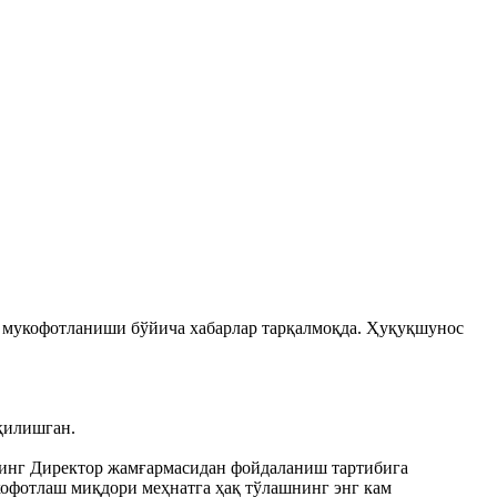
н мукофотланиши бўйича хабарлар тарқалмоқда. Ҳуқуқшунос
қилишган.
нинг Директор жамғармасидан фойдаланиш тартибига
кофотлаш миқдори меҳнатга ҳақ тўлашнинг энг кам