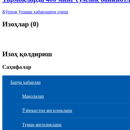
Кўпроқ ўхшаш хабарларни очиш
Изоҳлар (0)
Изоҳ қолдириш
Саҳифалар
Барча хабарлар
Мақолалар
Ўзбекистон янгиликлари
Туман янгиликлари