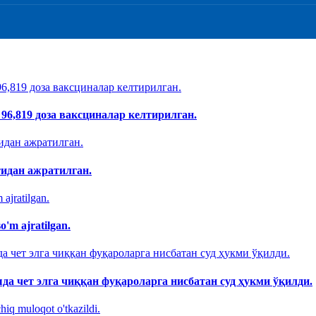
96,819 доза ваксциналар келтирилган.
тидан ажратилган.
o'm ajratilgan.
да чет элга чиққан фуқароларга нисбатан суд ҳукми ўқилди.