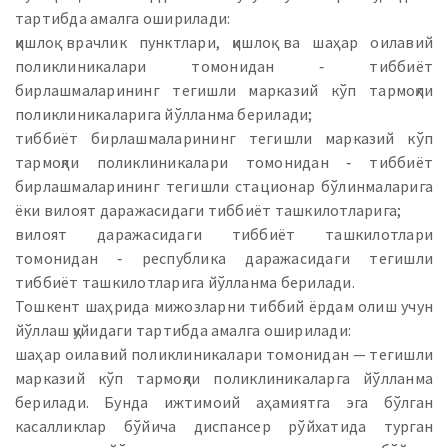
тартибда амалга оширилади:
қишлоқ врачлик пунктлари, қишлоқ ва шаҳар оилавий
поликлиникалари томонидан ‑ тиббиёт
бирлашмаларининг тегишли марказий кўп тармоқли
поликлиникаларига йўлланма берилади;
тиббиёт бирлашмаларининг тегишли марказий кўп
тармоқли поликлиникалари томонидан ‑ тиббиёт
бирлашмаларининг тегишли стационар бўлинмаларига
ёки вилоят даражасидаги тиббиёт ташкилотларига;
вилоят даражасидаги тиббиёт ташкилотлари
томонидан ‑ республика даражасидаги тегишли
тиббиёт ташкилотларига йўлланма берилади.
Тошкент шаҳрида мижозларни тиббий ёрдам олиш учун
йўллаш қуйидаги тартибда амалга оширилади:
шаҳар оилавий поликлиникалари томонидан — тегишли
марказий кўп тармоқли поликлиникаларга йўлланма
берилади. Бунда ижтимоий аҳамиятга эга бўлган
касалликлар бўйича диспансер рўйхатида турган