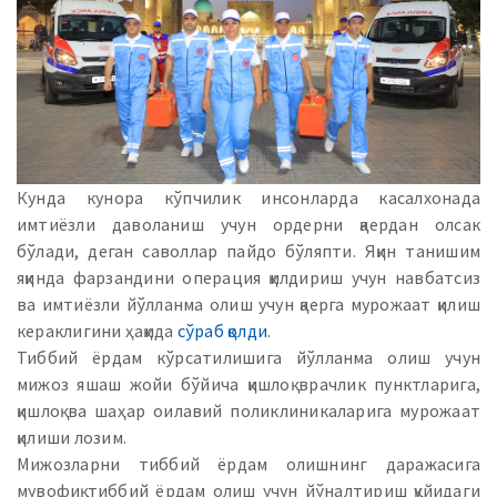
Кунда кунора кўпчилик инсонларда касалхонада
имтиёзли даволаниш учун ордерни қаердан олсак
бўлади, деган саволлар пайдо бўляпти. Яқин танишим
яқинда фарзандини операция қилдириш учун навбатсиз
ва имтиёзли йўлланма олиш учун қаерга мурожаат қилиш
кераклигини ҳақида
сўраб қолди
.
Тиббий ёрдам кўрсатилишига йўлланма олиш учун
мижоз яшаш жойи бўйича қишлоқ врачлик пунктларига,
қишлоқ ва шаҳар оилавий поликлиникаларига мурожаат
қилиши лозим.
Мижозларни тиббий ёрдам олишнинг даражасига
мувофиқ тиббий ёрдам олиш учун йўналтириш қуйидаги