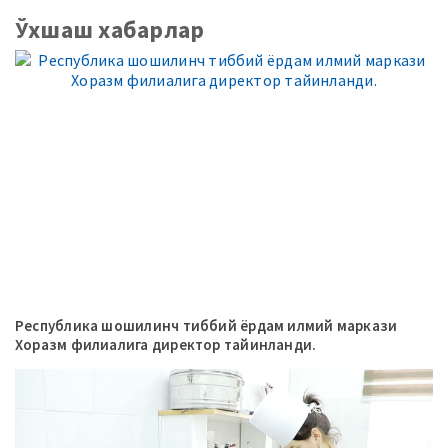
Ўхшаш хабарлар
Республика шошилинч тиббий ёрдам илмий маркази
Хоразм филиалига директор тайинланди.