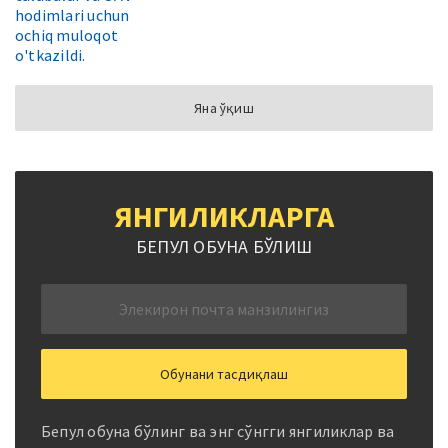
Яна ўқиш
ЯНГИЛИКЛАРГА
БЕПУЛ ОБУНА БЎЛИШ
Бепул обуна бўлинг ва энг сўнгги янгиликлар ва