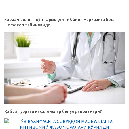
Хоразм вилоят кўп тармоқли тиббиёт марказига бош
шифокор тайинланди.
Қайси турдаги касалликлар бепул даволанади?