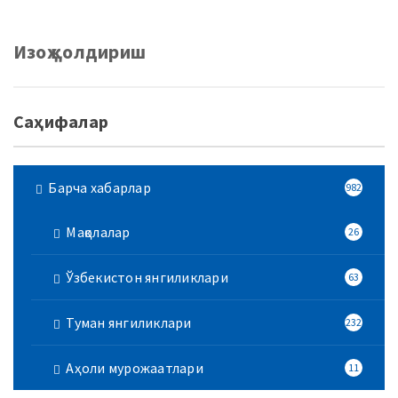
Изоҳ қолдириш
Саҳифалар
Барча хабарлар
982
Мақолалар
26
Ўзбекистон янгиликлари
63
Туман янгиликлари
232
Аҳоли мурожаатлари
11