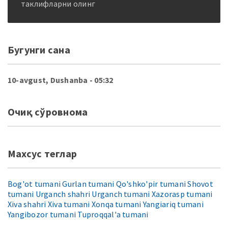
таклифларни олинг
Бугунги сана
10-avgust, Dushanba
- 05:32
Очиқ сўровнома
Махсус теглар
Bog'ot tumani
Gurlan tumani
Qo'shko'pir tumani
Shovot
tumani
Urganch shahri
Urganch tumani
Xazorasp tumani
Xiva shahri
Xiva tumani
Xonqa tumani
Yangiariq tumani
Yangibozor tumani
Tuproqqal'a tumani