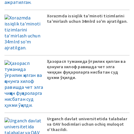
Xorazmda issiqlik ta'minoti tizimlarini
ta'mirlash uchun 34mlrd so'm ajratilgan.
Ҳазорасп туманида ўғрилик қилган ва
қонунга хилоф равишда чет элга
чиққан фуқароларга нисбатан суд
ҳукми ўқилди.
Urganch davlat universitetida talabalar
va OAV hodimlari uchun ochiq muloqot
o'tkazildi.