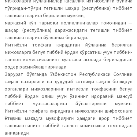
мижозларга йўлланмалар касаллик ихтисослиги бўйича
тўғридан-тўғри тегишли шаҳар (республика) тиббиёт
ташкилотларига берилиши мумкин;
марказий кўп тармоқли поликлиникалар томонидан —
шаҳар (республика) даражасидаги тегишли тиббиёт
ташкилотларига йўлланма берилади.
Имтиёзли тоифага кирадиган йўлланма берилган
мижозларга бепул тиббий ёрдам кўрсатиш учун тиббий-
танлов комиссиясининг хулосаси асосида бериладиган
ордер расмийлаштирилади.
Зарурат бўлганда Ўзбекистон Республикаси Соғлиқни
сақлаш вазирлиги ва ҳудудий соғлиқни сақлаш бошқарув
органлари мижозларнинг имтиёзли тоифасини бепул
тиббий ёрдам олиш учун ўзининг идоравий мансуб
тиббиёт муассасаларига йўналтириши мумкин.
Имтиёзли тоифага кирадиган мижозларни шифохонага
ётқизиш мақсадга мувофиқлиги ҳақидаги қарор тиббиёт
ташкилотининг тиббий-танлов комиссияси томонидан
аниқланади.