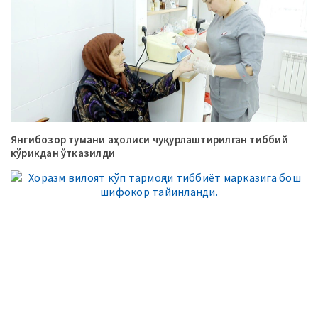
Янгибозор тумани аҳолиси чуқурлаштирилган тиббий
кўрикдан ўтказилди