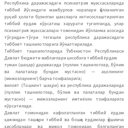
Республика даражасидаги психиатрия муассасаларида
тиббий йўсиндаги мажбурлов чоралари қўлланилган
руҳий ҳолати бузилган шахсларга ихтисослаштирилган
тиббий ёрдам кўрсатиш зарурати туғилганда, улар
психиатрия муассасалари томонидан йўлланма асосида
тўғридан-тўғри тегишли республика даражасидаги
тиббиёт ташкилотларига йўналтирилади.
Тиббиёт ташкилотларида Ўзбекистон Республикаси
Давлат бюджети маблағлари ҳисобига тиббий ёрдам:
туман (шаҳар) даражасида (пуллик ташкилотлар, бўлим
ва палаталар бундан мустасно) — аҳолининг
(мижозларнинг) барча тоифаларига;
вилоят (Тошкент шаҳри) ва республика даражаларида
(пуллик ташкилотлар, бўлим ва палаталар бундан
мустасно) — мижозларнинг имтиёзли тоифаларига
кўрсатилади.
Давлат томонидан кафолатланган тиббий ёрдам
ҳажмидан ташқари тиббий ва бошқа ёрдамлар қўшимча
ҳисобланади ва мижоз томонидан белгиланган