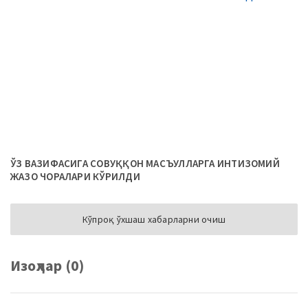
ЎЗ ВАЗИФАСИГА СОВУҚҚОН МАСЪУЛЛАРГА ИНТИЗОМИЙ
ЖАЗО ЧОРАЛАРИ КЎРИЛДИ
Кўпроқ ўхшаш хабарларни очиш
Изоҳлар (0)