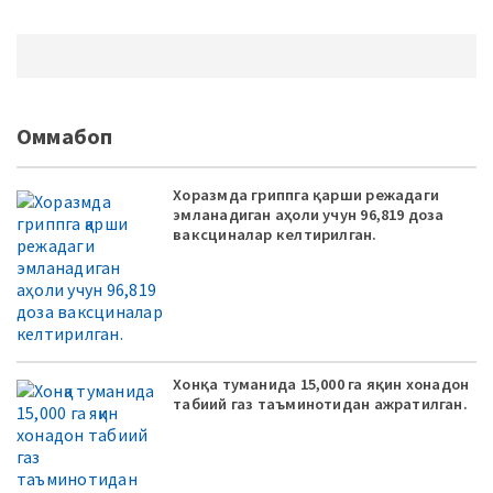
Оммабоп
Хоразмда гриппга қарши режадаги
эмланадиган аҳоли учун 96,819 доза
ваксциналар келтирилган.
Хонқа туманида 15,000 га яқин хонадон
табиий газ таъминотидан ажратилган.