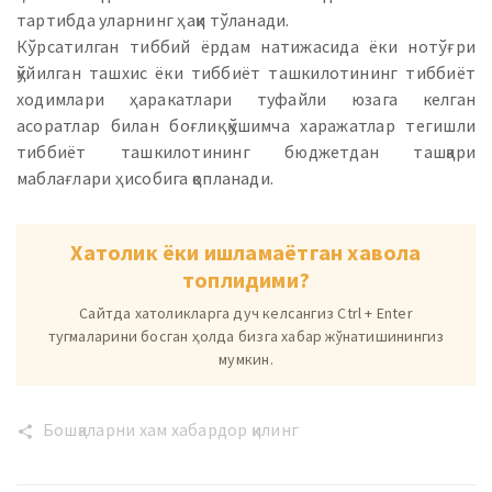
тартибда уларнинг ҳақи тўланади.
Кўрсатилган тиббий ёрдам натижасида ёки нотўғри
қўйилган ташхис ёки тиббиёт ташкилотининг тиббиёт
ходимлари ҳаракатлари туфайли юзага келган
асоратлар билан боғлиқ қўшимча харажатлар тегишли
тиббиёт ташкилотининг бюджетдан ташқари
маблағлари ҳисобига қопланади.
Хатолик ёки ишламаётган хавола
топлидими?
Сайтда хатоликларга дуч келсангиз Ctrl + Enter
тугмаларини босган ҳолда бизга хабар жўнатишинингиз
мумкин.
Бошқаларни хам хабардор қилинг
share