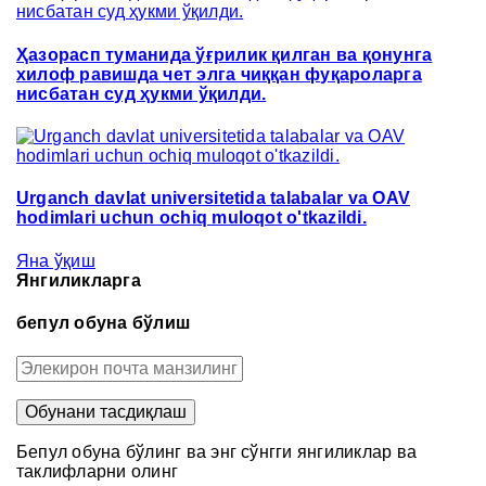
Ҳазорасп туманида ўғрилик қилган ва қонунга
хилоф равишда чет элга чиққан фуқароларга
нисбатан суд ҳукми ўқилди.
Urganch davlat universitetida talabalar va OAV
hodimlari uchun ochiq muloqot o'tkazildi.
Яна ўқиш
Янгиликларга
бепул обуна бўлиш
Бепул обуна бўлинг ва энг сўнгги янгиликлар ва
таклифларни олинг