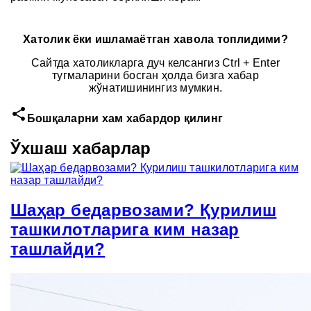
Хатолик ёки ишламаётган хавола топлидими?
Сайтда хатоликларга дуч келсангиз Ctrl + Enter
тугмаларини босган ҳолда бизга хабар
жўнатишинингиз мумкин.
share
Бошқаларни хам хабардор қилинг
Ўхшаш хабарлар
Шаҳар бедарвозами? Қурилиш
ташкилотларига ким назар
ташлайди?