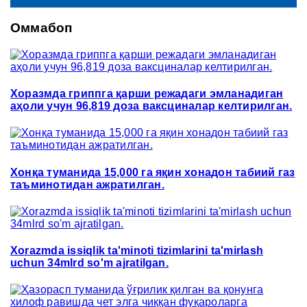
Оммабоп
Хоразмда гриппга қарши режадаги эмланадиган
аҳоли учун 96,819 доза ваксциналар келтирилган.
Хонқа туманида 15,000 га яқин хонадон табиий газ
таъминотидан ажратилган.
Xorazmda issiqlik ta'minoti tizimlarini ta'mirlash
uchun 34mlrd so'm ajratilgan.