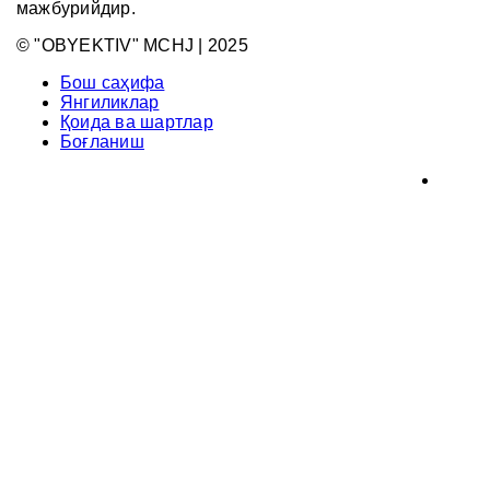
мажбурийдир.
© "OBYEKTIV" MCHJ | 2025
Бош саҳифа
Янгиликлар
Қоида ва шартлар
Боғланиш