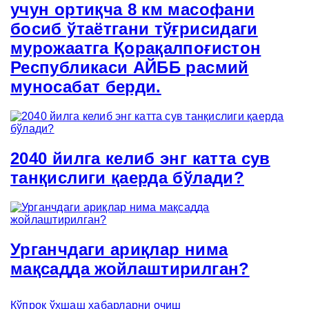
учун ортиқча 8 км масофани
босиб ўтаётгани тўғрисидаги
мурожаатга Қорақалпоғистон
Республикаси АЙББ расмий
муносабат берди.
2040 йилга келиб энг катта сув
танқислиги қаерда бўлади?
Урганчдаги ариқлар нима
мақсадда жойлаштирилган?
Кўпроқ ўхшаш хабарларни очиш