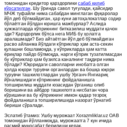
томонидан кредитор қарздорлики
сабаб қилиб
кўрсатилган
. Шу ўринда савол туғулади, қайсидир
МЧЖ туфайли нима сабабдан минглаган фуқаролар
йўл деб бўлмайдиган, ҳар куни автоҳалокатлар содир
бўлаётган йўлдан юришга мажбурлар? Аслида
ҳужжатларда кўприкнинг битказилиш муддати қачон
эди? Қарздорлик бўлса нега МИБ бу ҳолатга
аралашмади? Биз айтаётган йўл деб бўлмайдиган
расво айланма йўлдаги кўприклар ҳам аста-секин
қулашни бошламоқда, у кўприкларда ҳам катта
ёриқлар пайдо бўлмоқда, нарги кўприк тузатилмасдан
бу кўприклар ҳам бузилса каналнинг тақдири нима
бўлади? Юқоридаги саволларни инобатга олган
ҳолда юқори турувчи органлардан ва бошқа юқори
турувчи ташкилотлардан ушбу Урганч-Янгиариқ
йўналишидаги кўприкнинг фойдаланишга
топширилиш муддати юзасидан ўрганиш олиб
боришини ва айбдор ташкилотга нисбатан чора
кўришини ва бу кўприкнинг имкон қадар тезроқ
фойдаланишга топширилишида назорат ўрнатиб
бериши сўралади.
Эслатиб ўтамиз: Ушбу мурожаат Xorazmliklar.uz ОАВ
томонидан йўлланмоқда, мурожаатга 7 кун ичида
расмий муносабат берилиши керак.