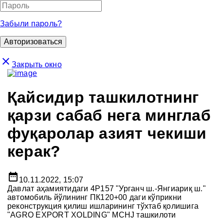
Забыли пароль?
close
Закрыть окно
Қайсидир ташкилотнинг
қарзи сабаб нега минглаб
фуқаролар азият чекиши
керак?
date_range
10.11.2022, 15:07
Давлат аҳамиятидаги 4Р157 "Урганч ш.-Янгиариқ ш."
автомобиль йўлининг ПК120+00 даги кўприкни
реконструкция қилиш ишларининг тўхтаб қолишига
"AGRO EXPORT XOLDING" MCHJ ташкилоти