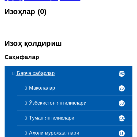
Изоҳлар (0)
Изоҳ қолдириш
Саҳифалар
Барча хабарлар
982
Мақолалар
26
Ўзбекистон янгиликлари
63
Туман янгиликлари
232
Аҳоли мурожаатлари
11