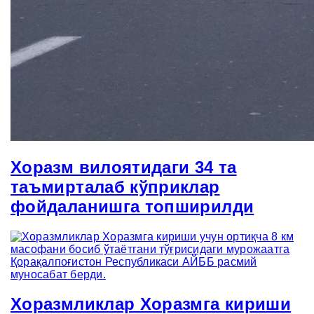
Хоразм вилоятидаги 34 та
таъмирталаб кўприклар
фойдаланишга топширилди
Хоразмликлар Хоразмга кириши