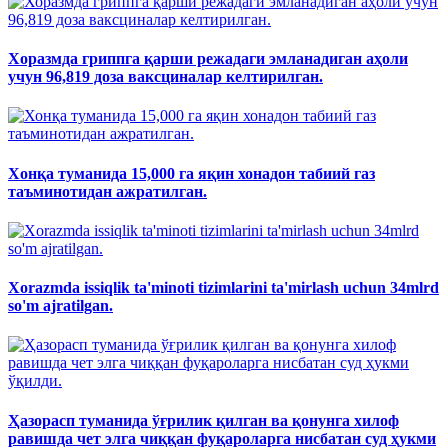
Хоразмда гриппга қарши режадаги эмланадиган аҳоли
учун 96,819 доза ваксциналар келтирилган.
Хонқа туманида 15,000 га яқин хонадон табиий газ
таъминотидан ажратилган.
Xorazmda issiqlik ta'minoti tizimlarini ta'mirlash uchun 34mlrd
so'm ajratilgan.
Ҳазорасп туманида ўғрилик қилган ва қонунга хилоф
равишда чет элга чиққан фуқароларга нисбатан суд ҳукми