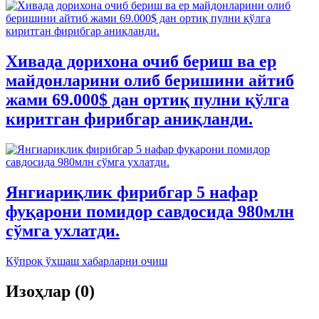
Хивада дорихона очиб бериш ва ер
майдонларини олиб беришини айтиб
жами 69.000$ дан ортиқ пулни қўлга
киритган фирибгар аниқланди.
Янгиариқлик фирибгар 5 нафар
фуқарони помидор савдосида 980млн
сўмга ухлатди.
Кўпроқ ўхшаш хабарларни очиш
Изоҳлар (0)