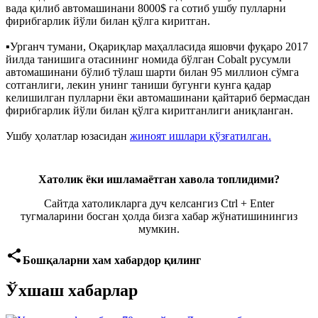
вада қилиб автомашинани 8000$ га сотиб ушбу пулларни
фирибгарлик йўли билан қўлга киритган.
▪️Урганч тумани, Оқариқлар маҳалласида яшовчи фуқаро 2017
йилда танишига отасининг номида бўлган Cobalt русумли
автомашинани бўлиб тўлаш шарти билан 95 миллион сўмга
сотганлиги, лекин унинг таниши бугунги кунга қадар
келишилган пулларни ёки автомашинани қайтариб бермасдан
фирибгарлик йўли билан қўлга киритганлиги аниқланган.
Ушбу ҳолатлар юзасидан
жиноят ишлари қўзғатилган.
Хатолик ёки ишламаётган хавола топлидими?
Сайтда хатоликларга дуч келсангиз Ctrl + Enter
тугмаларини босган ҳолда бизга хабар жўнатишинингиз
мумкин.
share
Бошқаларни хам хабардор қилинг
Ўхшаш хабарлар