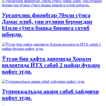
Урганчлик фирибгар 70млн сўмга
Дамас олиб, уни пулини бермасдан
61млн сўмга бошқа бировга сотиб
юборди.
Ўтган бир ҳафта давомида Хоразм
вилоятида ЙТХ сабаб 2 нафар фуқаро
вафот этди.
Тупроққалъада аваря сабаб ҳайдовчи
вафот этди.