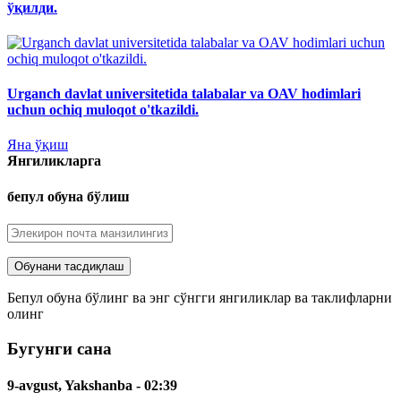
ўқилди.
Urganch davlat universitetida talabalar va OAV hodimlari
uchun ochiq muloqot o'tkazildi.
Яна ўқиш
Янгиликларга
бепул обуна бўлиш
Бепул обуна бўлинг ва энг сўнгги янгиликлар ва таклифларни
олинг
Бугунги сана
9-avgust, Yakshanba
- 02:39