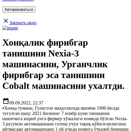
close
Закрыть окно
Хонқалик фирибгар
танишини Nexia-3
машинасини, Урганчлик
фирибгар эса танишини
Cobalt машинасини ухалтди.
date_range
09.09.2022, 22:37
▪️Хонқа тумани, Гулистон маҳалласида яшовчи 1990 йилда
туғулган шаҳс 2021 йилнинг 7 ноябр куни танишини
ишончига кириб унга фермер хўжалиги номида бўлган Nexia-
3 русумли автомашинани сотиш учун тақиқ қўйилганлигини
айтмасдан автомашинани 1 ой ичида номига ўтказиб беришни