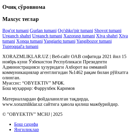
Очиқ сўровнома
Махсус теглар
Bog'ot tumani
Gurlan tumani
Qo'shko'pir tumani
Shovot tumani
Urganch shahri
Urganch tumani
Xazorasp tumani
Xiva shahri
Xiva
tumani
Xonqa tumani
Yangiariq tumani
Yangibozor tumani
Tuproqqal'a tumani
XORAZMLIKLAR.UZ | Веб-сайт ОАВ сифатида 2021 йил 15
ноябрь куни Ўзбекистон Республикаси Президенти
Администрацияси ҳузуридаги Ахборот ва оммавий
коммуникациялар агентлигидан №1462 рақам билан рўйхатга
олинган.
Муассис: “OBYEKTIV” МЧЖ.
Бош муҳаррир: Фаррухбек Каримов
Материаллардан фойдаланилган тақдирда,
www.xorazmliklar.uz сайтига ҳавола қилиш мажбурийдир.
© "OBYEKTIV" MCHJ | 2025
Бош саҳифа
Янгиликлар