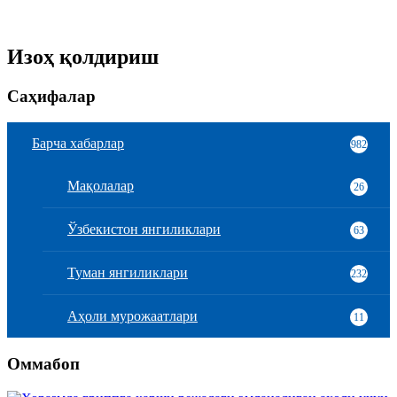
Изоҳ қолдириш
Саҳифалар
Барча хабарлар
982
Мақолалар
26
Ўзбекистон янгиликлари
63
Туман янгиликлари
232
Аҳоли мурожаатлари
11
Оммабоп